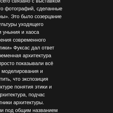
сего связано с выставкой
то фотографий, сделанные
ны». Это было созерцание
ультуры уходящего
и уныния и хаоса
шения современного
тики» Фуксас дал ответ
ременная архитектура
просто показывали всё
и моделирования и
ить, что экспозиция
ктуре понятия этики и
рхитектура, подчас
тники архитектуры.
ии под общим названием