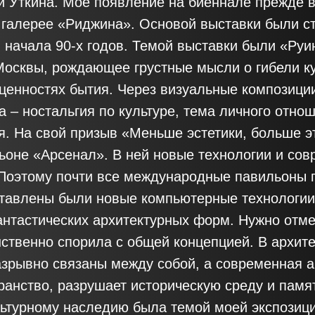
 Уткина. Моё появление на биеннале прежде в
 галерее «Риджина». Основой выставки были с
 начала 90-х годов. Темой выставки были «Руи
Москвы, рождающее грустные мысли о гибели к
ценностях бытия. Через визуальные композици
 – ностальгия по культуре, тема личного отно
я. На свой призыв «Меньше эстетики, больше э
ьоне «Арсенал». В ней новые технологии и сов
Поэтому почти все международные павильоны 
ыставлены были новые компьютерные технологи
нтастических архитектурных форм. Нужно отмет
ственно спорила с общей концепцией. В архите
азрывно связаны между собой, а современная а
анство, разрушает историческую среду и памя
льтурному наследию была темой моей экспозиц