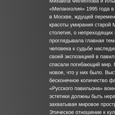
Михаила Филиппова и Ильи
«Меланхолия» 1995 года в
в Москве, ждущей перемен
красоты умирания старой 
столетия, о непреходящих 
проглядывала главная тема
человека к судьбе наследи
своей экспозицией в павил
спасали погибающий мир. 
новое, что у них было. В
бесконечное количество фа
«Русского павильона» воин
эстетики должны быть нер
захватывая мировое простр
Этическое отношение к ку