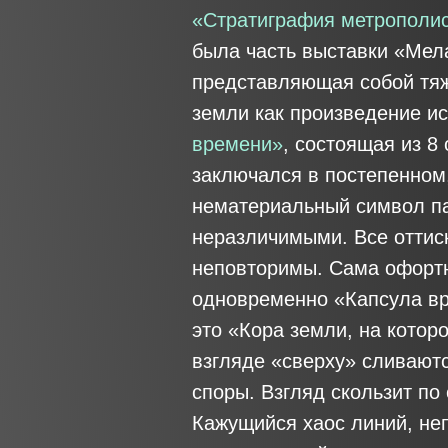
«Стратиграфия метрополи
была часть выставки «Мел
представляющая собой тяж
земли как произведение ис
времени»
, состоящая из 8
заключался в постепенном
нематериальный символ па
неразличимыми. Все оттис
неповторимы. Сама офортн
одновременно «Капсула вре
это «Кора земли, на котор
взгляде «сверху» сливаютс
споры. Взгляд скользит по
Кажущийся хаос линий, не