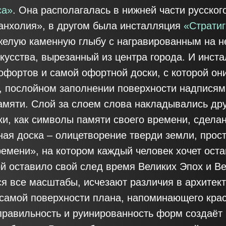
са»
. Она располагалась в нижней части русског
анхолия», в другом была инсталляция
«Страти
елую каменную глыбу с награвированным на н
кусства, вырезанный из центра города. И инст
 офортов и самой офортной доски, с которой он
, послойном заполнении поверхности надписями
мяти. Слой за слоем слова накладывались друг
ки, как символы памяти своего времени, сдела
ая доска – олицетворение тверди земли, прост
мени», на котором каждый человек хочет остав
ой оставило свой след время Великих Эпох и В
я все масштабы, исчезают различия в архитект
 самой поверхности плана, напоминающего крас
правильность и руинированность форм создаёт 