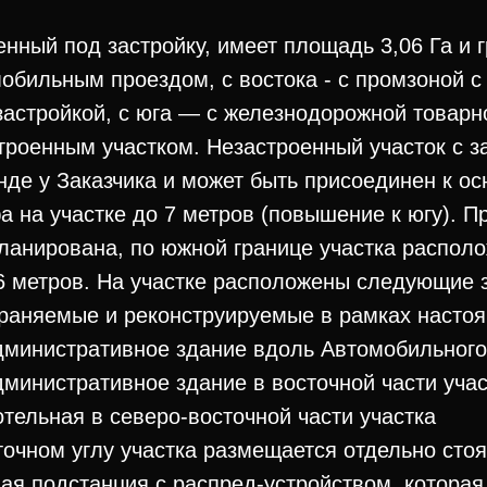
нный под застройку, имеет площадь 3,06 Га и г
мобильным проездом, с востока - с промзоной 
стройкой, с юга — с железнодорожной товарно
строенным участком. Незастроенный участок с 
нде у Заказчика и может быть присоединен к ос
 на участке до 7 метров (повышение к югу). П
планирована, по южной границе участка распол
6 метров. На участке расположены следующие 
храняемые и реконструируемые в рамках насто
дминистративное здание вдоль Автомобильного
дминистративное здание в восточной части учас
отельная в северо-восточной части участка
точном углу участка размещается отдельно сто
я подстанция с распред-устройством, которая