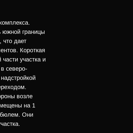
комплекса.
ь южной границы
, что дает
ентов. Короткая
 части участка и
в северо-
 надстройкой
ереходом.
ороны возле
змещены на 1
тибюлем. Они
частка.