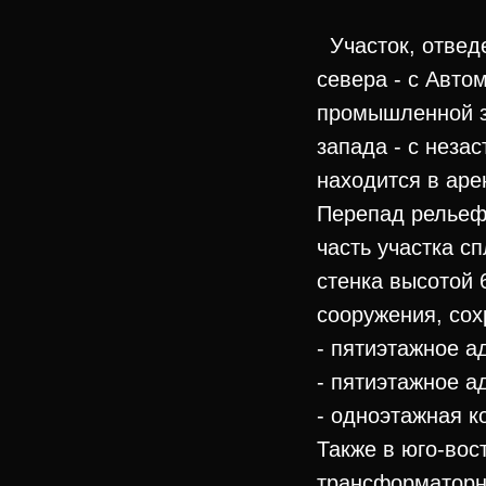
Участок, отведе
севера - с Авто
промышленной за
запада - с неза
находится в аре
Перепад рельефа
часть участка с
стенка высотой 
сооружения, со
- пятиэтажное а
- пятиэтажное а
- одноэтажная к
Также в юго-вос
трансформаторна