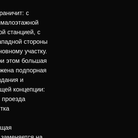
раничит: с
с малоэтажной
й станцией, с
западной стороны
новному участку.
ри этом большая
ожена подпорная
здания и
ящей концепции:
 проезда
тка
ящая
 заменяется на