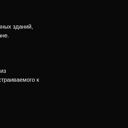
жных зданий,
ане.
 из
страиваемого к