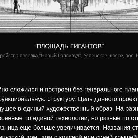
"ПЛОЩАДЬ ГИГАНТОВ"
ройства поселка "Новый Голливуд", Успенское шоссе, пос. Н
йно сложился и построен без генерального плана
ункциональную структуру. Цель данного проек
дущее в единый художественный образ. На разн
роенные по единой технологии, но разные по ст
азница еще больше увеличивается. Названия ст
нцузский дом, дом с красной или синей крышей