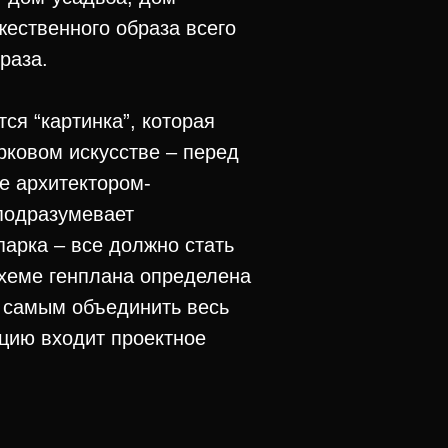
жественного образа всего
раза.
ся “картинка”, которая
рковом искусстве – перед
е архитектором-
 подразумевает
парка – все должно стать
хеме генплана определена
м самым объединить весь
цию входит проектное