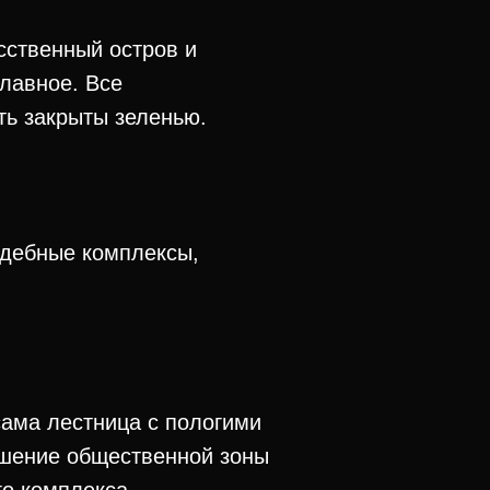
сственный остров и
главное. Все
ть закрыты зеленью.
адебные комплексы,
сама лестница с пологими
ешение общественной зоны