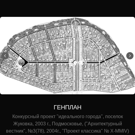
ГЕНПЛАН
Конкурсный проект "идеального города", поселок
Жуковка, 2003 г., Подмосковье, ("Архитектурный
вестник", №3(78), 2004г., "Проект классика" № X-MMIV)